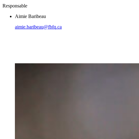
Responsable
Aimie Baribeau
aimie.baribeau@fbfq.ca