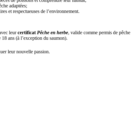
spèces de poissons et comprendre leur habitat;
êche adaptées;
aires et respectueuses de l’environnement.
 avec leur
certificat
Pêche en herbe
, valide comme permis de pêche
e 18 ans (à l’exception du saumon).
quer leur nouvelle passion.