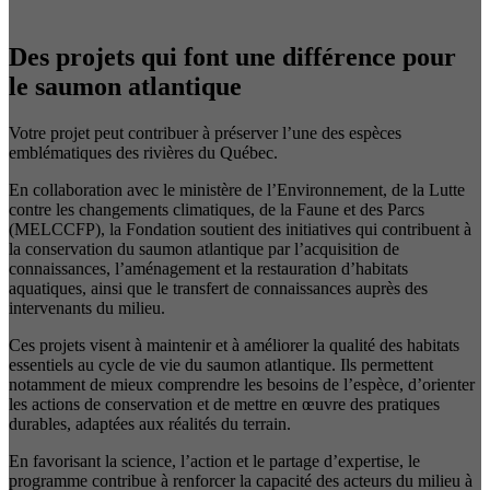
Des projets qui font une différence pour
le saumon atlantique
Votre projet peut contribuer à préserver l’une des espèces
emblématiques des rivières du Québec.
En collaboration avec le ministère de l’Environnement, de la Lutte
contre les changements climatiques, de la Faune et des Parcs
(MELCCFP), la Fondation soutient des initiatives qui contribuent à
la conservation du saumon atlantique par l’acquisition de
connaissances, l’aménagement et la restauration d’habitats
aquatiques, ainsi que le transfert de connaissances auprès des
intervenants du milieu.
Ces projets visent à maintenir et à améliorer la qualité des habitats
essentiels au cycle de vie du saumon atlantique. Ils permettent
notamment de mieux comprendre les besoins de l’espèce, d’orienter
les actions de conservation et de mettre en œuvre des pratiques
durables, adaptées aux réalités du terrain.
En favorisant la science, l’action et le partage d’expertise, le
programme contribue à renforcer la capacité des acteurs du milieu à