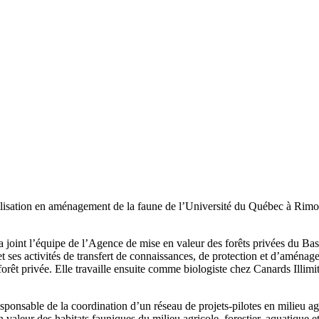
isation en aménagement de la faune de l’Université du Québec à Rimous
elle a joint l’équipe de l’Agence de mise en valeur des forêts privées du 
es activités de transfert de connaissances, de protection et d’aménagem
 forêt privée. Elle travaille ensuite comme biologiste chez Canards Illim
sponsable de la coordination d’un réseau de projets-pilotes en milieu agri
valeur des habitats fauniques du milieu agricole, forestier, aquatique et