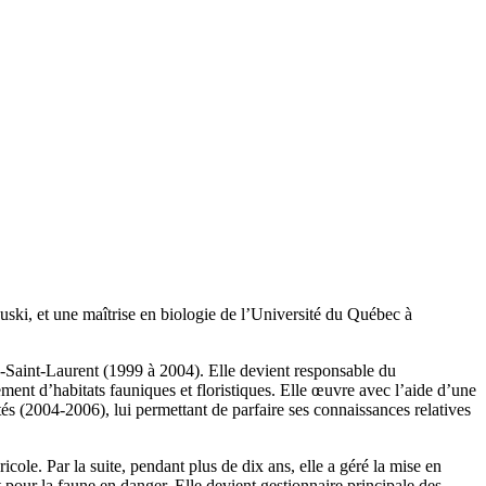
ki, et une maîtrise en biologie de l’Université du Québec à
Bas-Saint-Laurent (1999 à 2004). Elle devient responsable du
ent d’habitats fauniques et floristiques. Elle œuvre avec l’aide d’une
ités (2004-2006), lui permettant de parfaire ses connaissances relatives
cole. Par la suite, pendant plus de dix ans, elle a géré la mise en
 pour la faune en danger. Elle devient gestionnaire principale des