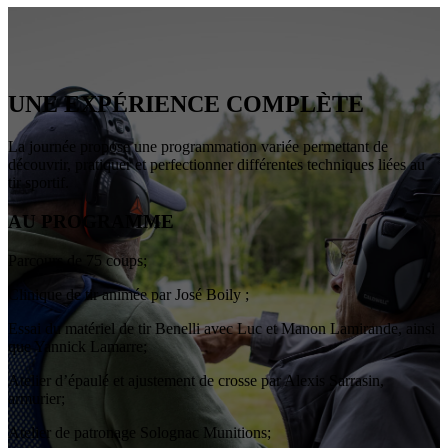
UNE EXPÉRIENCE COMPLÈTE
La journée propose une programmation variée permettant de
découvrir, pratiquer et perfectionner différentes techniques liées au
tir sportif.
AU PROGRAMME
Parcours de 75 coups;
Clinique de tir animée par José Boily ;
Essai du matériel de tir Benelli avec Luc et Manon Lamirande, ainsi
que Yannick Lamarre;
Atelier d’épaulé et ajustement de crosse par Alexis Sarrasin,
armurier;
Atelier de patronage Solognac Munitions;