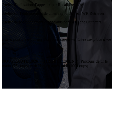
Atelier d’utilisation d’appeaux par Recall Designs;
Atelier sur l’entraînement de chien rapporteur par WR Retriever;
Atelier de positionnement d’appelants par La Cache Outfitters.
Il sera possible d’acheter des coups supplémentaires sur place à vos
frais.
NOUVEAUTÉ 2026 – TIR SEULEMENT
: Parcours de tir le
matin (75 coups) et tir libre en après-midi (100 coups).