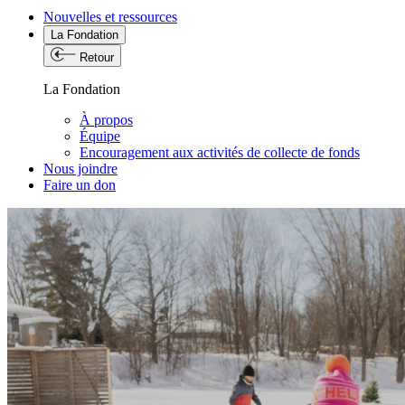
Nouvelles et ressources
La Fondation
Retour
La Fondation
À propos
Équipe
Encouragement aux activités de collecte de fonds
Nous joindre
Faire un don